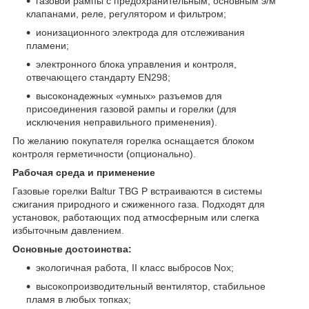
газовой рампы с предохранительным, основным э/м
клапанами, реле, регулятором и фильтром;
ионизационного электрода для отслеживания
пламени;
электронного блока управления и контроля,
отвечающего стандарту EN298;
высоконадежных «умных» разъемов для
присоединения газовой рампы и горелки (для
исключения неправильного применения).
По желанию покупателя горелка оснащается блоком
контроля герметичности (опционально).
Рабочая среда и применение
Газовые горелки Baltur TBG P встраиваются в системы
сжигания природного и сжиженного газа. Подходят для
установок, работающих под атмосферным или слегка
избыточным давлением.
Основные достоинства:
экологичная работа, II класс выбросов Nox;
высокопроизводительный вентилятор, стабильное
пламя в любых топках;