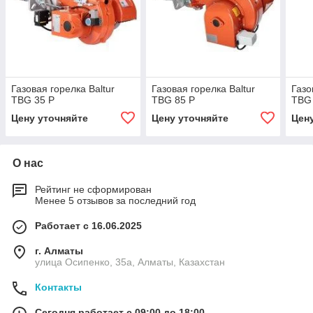
Газовая горелка Baltur
Газовая горелка Baltur
Газо
TBG 35 P
TBG 85 P
TBG
Цену уточняйте
Цену уточняйте
Цен
О нас
Рейтинг не сформирован
Менее 5 отзывов за последний год
Работает с 16.06.2025
г. Алматы
улица Осипенко, 35а, Алматы, Казахстан
Контакты
Сегодня работает с 09:00 до 18:00